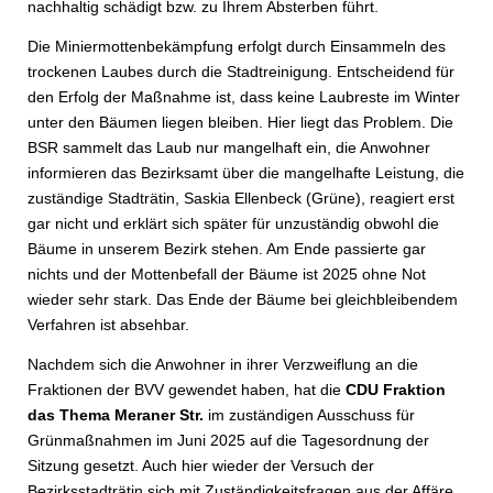
nachhaltig schädigt bzw. zu Ihrem Absterben führt.
Die Miniermottenbekämpfung erfolgt durch Einsammeln des
trockenen Laubes durch die Stadtreinigung. Entscheidend für
den Erfolg der Maßnahme ist, dass keine Laubreste im Winter
unter den Bäumen liegen bleiben. Hier liegt das Problem. Die
BSR sammelt das Laub nur mangelhaft ein, die Anwohner
informieren das Bezirksamt über die mangelhafte Leistung, die
zuständige Stadträtin, Saskia Ellenbeck (Grüne), reagiert erst
gar nicht und erklärt sich später für unzuständig obwohl die
Bäume in unserem Bezirk stehen. Am Ende passierte gar
nichts und der Mottenbefall der Bäume ist 2025 ohne Not
wieder sehr stark. Das Ende der Bäume bei gleichbleibendem
Verfahren ist absehbar.
Nachdem sich die Anwohner in ihrer Verzweiflung an die
Fraktionen der BVV gewendet haben, hat die
CDU Fraktion
das Thema Meraner Str.
im zuständigen Ausschuss für
Grünmaßnahmen im Juni 2025 auf die Tagesordnung der
Sitzung gesetzt. Auch hier wieder der Versuch der
Bezirksstadträtin sich mit Zuständigkeitsfragen aus der Affäre