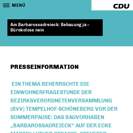
MENÜ
Am Barbarossadreieck: Bebauung ja –
Bürokoloss nein
PRESSEINFORMATION
EIN THEMA BEHERRSCHTE DIE
EINWOHNERFRAGESTUNDE DER
BEZIRKSVERORDNETENVERSAMMLUNG
(BVV) TEMPELHOF-SCHÖNEBERG VOR DER
SOMMERPAUSE: DAS BAUVORHABEN
BARBAROSSADREIECK“ AUF DER ECKE