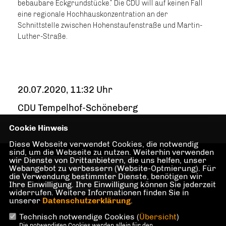
bebaubare Eckgrundstücke.“ Die CDU will auf keinen Fall
eine regionale Hochhauskonzentration an der
Schnittstelle zwischen Hohenstaufenstraße und Martin-
Luther-Straße.
20.07.2020, 11:32 Uhr
CDU Tempelhof-Schöneberg
Cookie Hinweis
Diese Webseite verwendet Cookies, die notwendig
sind, um die Webseite zu nutzen. Weiterhin verwenden
wir Dienste von Drittanbietern, die uns helfen, unser
Internetseite der
Webangebot zu verbessern (Website-Optmierung). Für
CDU Schöneberger
die Verwendung bestimmter Dienste, benötigen wir
Westen
Ihre Einwilligung. Ihre Einwilligung können Sie jederzeit
widerrufen. Weitere Informationen finden Sie in
unserer
Datenschutzerklärung
.
Technisch notwendige Cookies (
Übersicht
)
Die notwendigen Cookies werden allein für den