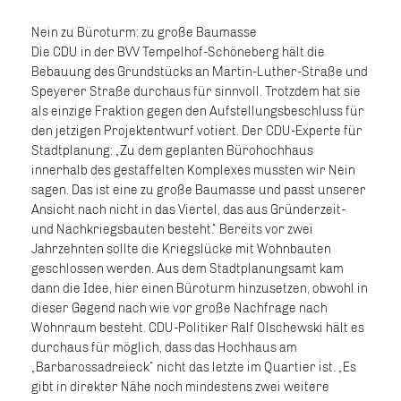
Nein zu Büroturm: zu große Baumasse
Die CDU in der BVV Tempelhof-Schöneberg hält die
Bebauung des Grundstücks an Martin-Luther-Straße und
Speyerer Straße durchaus für sinnvoll. Trotzdem hat sie
als einzige Fraktion gegen den Aufstellungsbeschluss für
den jetzigen Projektentwurf votiert. Der CDU-Experte für
Stadtplanung: „Zu dem geplanten Bürohochhaus
innerhalb des gestaffelten Komplexes mussten wir Nein
sagen. Das ist eine zu große Baumasse und passt unserer
Ansicht nach nicht in das Viertel, das aus Gründerzeit-
und Nachkriegsbauten besteht.“ Bereits vor zwei
Jahrzehnten sollte die Kriegslücke mit Wohnbauten
geschlossen werden. Aus dem Stadtplanungsamt kam
dann die Idee, hier einen Büroturm hinzusetzen, obwohl in
dieser Gegend nach wie vor große Nachfrage nach
Wohnraum besteht. CDU-Politiker Ralf Olschewski hält es
durchaus für möglich, dass das Hochhaus am
Barbarossadreieck“ nicht das letzte im Quartier ist. „Es
gibt in direkter Nähe noch mindestens zwei weitere