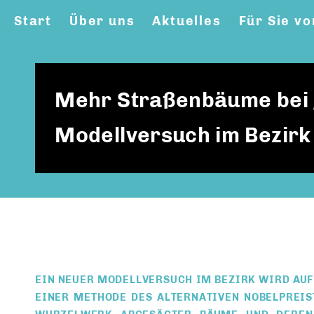
Start
Über uns
Aktuelles
Für Sie vo
Mehr Straßenbäume bei 
Modellversuch im Bezirk
EIN NEUER MODELLVERSUCH IM BEZIRK WIRD AUF 
EINER METHODE DES ALTERNATIVEN NOBELPREIS