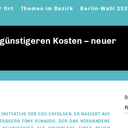
r Ort
Themen im Bezirk
Berlin-Wahl 20
günstigeren Kosten – neuer
0
R
INITIATIVE DER CDU ERFOLGEN. ER BASIERT AUF
TRÄGERS TONY RINAUDO, DER DAS VORHANDENE